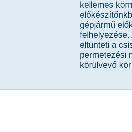
kellemes kör
előkészítőnkb
gépjármű elő
felhelyezése.
eltünteti a c
permetezési 
körülvevő kör