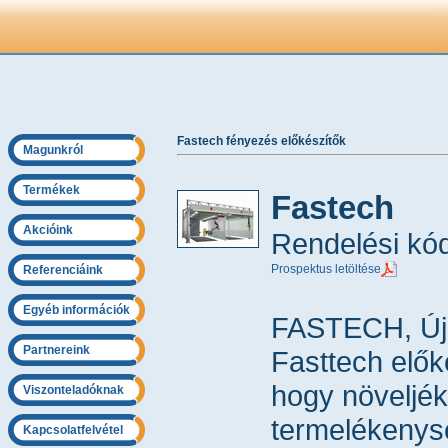
Fastech fényezés előkészítők
Magunkról
Termékek
Fastech
Akcióink
Rendelési kó
Prospektus letöltése
Referenciáink
Egyéb információk
FASTECH, Új 
Partnereink
Fasttech elők
hogy növeljé
Viszonteladóknak
termelékenysé
Kapcsolatfelvétel